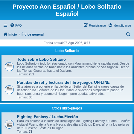
Proyecto Aon Español / Lobo Solitario
Español
FAQ
Registrarse
Identificarse
B
Inicio
Índice general
u
Fecha actual 07-Ago-2026, 0:17
s
Lobo Solitario
c
Todo sobre Lobo Solitario
a
Lobo Solitario y todo lo relacionado con Magnamund tiene cabida aquí. Desde
las heladas tierras de Kalte hasta las ardientes arenas de Vassagonia. Desde
r
las Tierras Oscuras hasta el Daziarn.
Temas:
251
Partidas de rol y lecturas de libro-juegos ON-LINE
Si te atreves a ponerte en la piel de un Señor del Kai, si te crees capaz de
desafiar a los Señores de la Oscuridad, o si deseas simplemete pasar un
buen rato, entra y asume el riesgo... pero quedas advertido...
Temas:
88
Otros libro-juegos
Fighting Fantasy / Lucha-Ficción
Para los adictos a la serie de librojuegos de Fighting Fantasy / Lucha- Ficción:
visita el Puerto de la Arena Negra, desafía a Balthus Dare, afronta los peligros
de "El Paseo"... éste es tu lugar.
Temas:
71