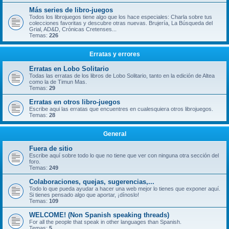
Más series de libro-juegos
Todos los librojuegos tiene algo que los hace especiales: Charla sobre tus
colecciones favoritas y descubre otras nuevas. Brujería, La Búsqueda del
Grial, AD&D, Crónicas Cretenses...
Temas:
226
Erratas y errores
Erratas en Lobo Solitario
Todas las erratas de los libros de Lobo Solitario, tanto en la edición de Altea
como la de Timun Mas.
Temas:
29
Erratas en otros libro-juegos
Escribe aqui las erratas que encuentres en cualesquiera otros librojuegos.
Temas:
28
General
Fuera de sitio
Escribe aquí sobre todo lo que no tiene que ver con ninguna otra sección del
foro.
Temas:
249
Colaboraciones, quejas, sugerencias,...
Todo lo que pueda ayudar a hacer una web mejor lo tienes que exponer aquí.
Si tienes pensado algo que aportar, ¡dínoslo!
Temas:
109
WELCOME! (Non Spanish speaking threads)
For all the people that speak in other languages than Spanish.
Temas:
5