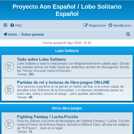
Proyecto Aon Español / Lobo Solitario
Español
FAQ
Registrarse
Identificarse
B
Inicio
Índice general
u
Fecha actual 09-Ago-2026, 15:16
s
Lobo Solitario
c
Todo sobre Lobo Solitario
a
Lobo Solitario y todo lo relacionado con Magnamund tiene cabida aquí. Desde
las heladas tierras de Kalte hasta las ardientes arenas de Vassagonia. Desde
r
las Tierras Oscuras hasta el Daziarn.
Temas:
251
Partidas de rol y lecturas de libro-juegos ON-LINE
Si te atreves a ponerte en la piel de un Señor del Kai, si te crees capaz de
desafiar a los Señores de la Oscuridad, o si deseas simplemete pasar un
buen rato, entra y asume el riesgo... pero quedas advertido...
Temas:
88
Otros libro-juegos
Fighting Fantasy / Lucha-Ficción
Para los adictos a la serie de librojuegos de Fighting Fantasy / Lucha- Ficción:
visita el Puerto de la Arena Negra, desafía a Balthus Dare, afronta los peligros
de "El Paseo"... éste es tu lugar.
Temas:
71