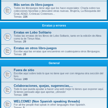
Más series de libro-juegos
Todos los librojuegos tiene algo que los hace especiales: Charla sobre tus
colecciones favoritas y descubre otras nuevas. Brujería, La Búsqueda del
Grial, AD&D, Crónicas Cretenses...
Temas:
226
Erratas y errores
Erratas en Lobo Solitario
Todas las erratas de los libros de Lobo Solitario, tanto en la edición de Altea
como la de Timun Mas.
Temas:
29
Erratas en otros libro-juegos
Escribe aqui las erratas que encuentres en cualesquiera otros librojuegos.
Temas:
28
General
Fuera de sitio
Escribe aquí sobre todo lo que no tiene que ver con ninguna otra sección del
foro.
Temas:
249
Colaboraciones, quejas, sugerencias,...
Todo lo que pueda ayudar a hacer una web mejor lo tienes que exponer aquí.
Si tienes pensado algo que aportar, ¡dínoslo!
Temas:
109
WELCOME! (Non Spanish speaking threads)
For all the people that speak in other languages than Spanish.
Temas:
5