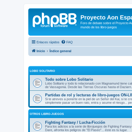
Proyecto Aon Espa
Foro de debate sobre el Proyecto Ao
mundo de los libro-juegos
Enlaces rápidos
FAQ
Inicio
Índice general
LOBO SOLITARIO
Todo sobre Lobo Solitario
Lobo Solitario y todo lo relacionado con Magnamund tiene cab
de Vassagonia. Desde las Tierras Oscuras hasta el Daziarn.
Partidas de rol y lecturas de libro-juegos ON-L
Si te atreves a ponerte en la piel de un Señor del Kai, si te
simplemete pasar un buen rato, entra y asume el riesgo... pe
OTROS LIBRO-JUEGOS
Fighting Fantasy / Lucha-Ficción
Para los adictos a la serie de librojuegos de Fighting Fantasy
Dare, afronta los peligros de "El Paseo"... éste es tu lugar.