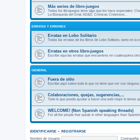
Más series de libro-juegos
Todos los librojuegos tiene algo que los hace especiales: Ch
La Búsqueda del Grial, AD&D, Crónicas Cretenses...
ERRATAS Y ERRORES
Erratas en Lobo Solitario
Todas las erratas de los libros de Lobo Solitario, tanto en la
Erratas en otros libro-juegos
Escribe aqui las erratas que encuentres en cualesquiera otro
GENERAL
Fuera de sitio
Escribe aquí sobre todo lo que no tiene que ver con ninguna o
Colaboraciones, quejas, sugerencias,...
Todo lo que pueda ayudar a hacer una web mejor lo tienes qu
WELCOME! (Non Spanish speaking threads)
For all the people that speak in other languages than Spanish
IDENTIFICARSE
•
REGISTRARSE
Nombre de Usuario:
Contraseña: