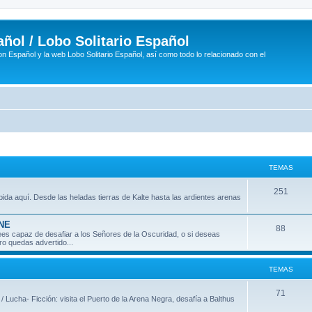
ñol / Lobo Solitario Español
n Español y la web Lobo Solitario Español, así como todo lo relacionado con el
TEMAS
T
251
ida aquí. Desde las heladas tierras de Kalte hasta las ardientes arenas
e
INE
m
T
88
 crees capaz de desafiar a los Señores de la Oscuridad, o si deseas
ro quedas advertido...
a
e
s
m
TEMAS
a
T
71
 / Lucha- Ficción: visita el Puerto de la Arena Negra, desafía a Balthus
s
e