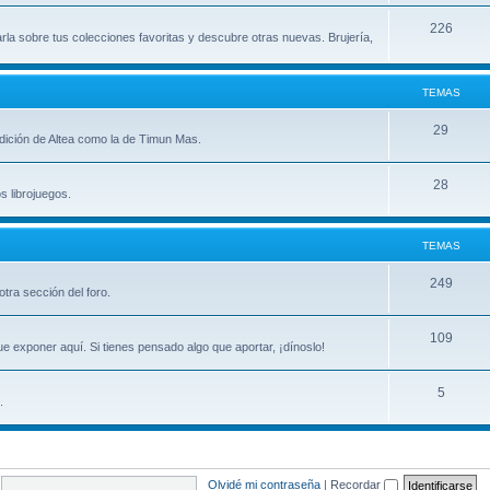
m
T
226
arla sobre tus colecciones favoritas y descubre otras nuevas. Brujería,
a
e
s
m
TEMAS
a
T
29
 edición de Altea como la de Timun Mas.
s
e
T
28
m
s librojuegos.
e
a
m
s
TEMAS
a
T
249
tra sección del foro.
s
e
T
109
m
e exponer aquí. Si tienes pensado algo que aportar, ¡dínoslo!
e
a
T
5
m
s
.
e
a
m
s
a
Olvidé mi contraseña
|
Recordar