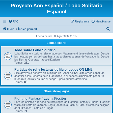
Proyecto Aon Español / Lobo Solitario
Español
FAQ
Registrarse
Identificarse
B
Inicio
Índice general
u
Fecha actual 08-Ago-2026, 23:35
s
Lobo Solitario
c
Todo sobre Lobo Solitario
a
Lobo Solitario y todo lo relacionado con Magnamund tiene cabida aquí. Desde
las heladas tierras de Kalte hasta las ardientes arenas de Vassagonia. Desde
r
las Tierras Oscuras hasta el Daziarn.
Temas:
251
Partidas de rol y lecturas de libro-juegos ON-LINE
Si te atreves a ponerte en la piel de un Señor del Kai, si te crees capaz de
desafiar a los Señores de la Oscuridad, o si deseas simplemete pasar un
buen rato, entra y asume el riesgo... pero quedas advertido...
Temas:
88
Otros libro-juegos
Fighting Fantasy / Lucha-Ficción
Para los adictos a la serie de librojuegos de Fighting Fantasy / Lucha- Ficción:
visita el Puerto de la Arena Negra, desafía a Balthus Dare, afronta los peligros
de "El Paseo"... éste es tu lugar.
Temas:
71