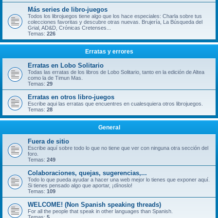
Más series de libro-juegos
Todos los librojuegos tiene algo que los hace especiales: Charla sobre tus
colecciones favoritas y descubre otras nuevas. Brujería, La Búsqueda del
Grial, AD&D, Crónicas Cretenses...
Temas:
226
Erratas y errores
Erratas en Lobo Solitario
Todas las erratas de los libros de Lobo Solitario, tanto en la edición de Altea
como la de Timun Mas.
Temas:
29
Erratas en otros libro-juegos
Escribe aqui las erratas que encuentres en cualesquiera otros librojuegos.
Temas:
28
General
Fuera de sitio
Escribe aquí sobre todo lo que no tiene que ver con ninguna otra sección del
foro.
Temas:
249
Colaboraciones, quejas, sugerencias,...
Todo lo que pueda ayudar a hacer una web mejor lo tienes que exponer aquí.
Si tienes pensado algo que aportar, ¡dínoslo!
Temas:
109
WELCOME! (Non Spanish speaking threads)
For all the people that speak in other languages than Spanish.
Temas:
5