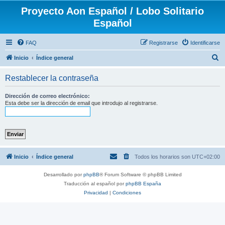
Proyecto Aon Español / Lobo Solitario
Español
FAQ
Registrarse
Identificarse
B
Inicio
Índice general
u
Restablecer la contraseña
s
c
Dirección de correo electrónico:
Esta debe ser la dirección de email que introdujo al registrarse.
a
r
Inicio
Índice general
Todos los horarios son
UTC+02:00
Desarrollado por
phpBB
® Forum Software © phpBB Limited
Traducción al español por
phpBB España
Privacidad
|
Condiciones