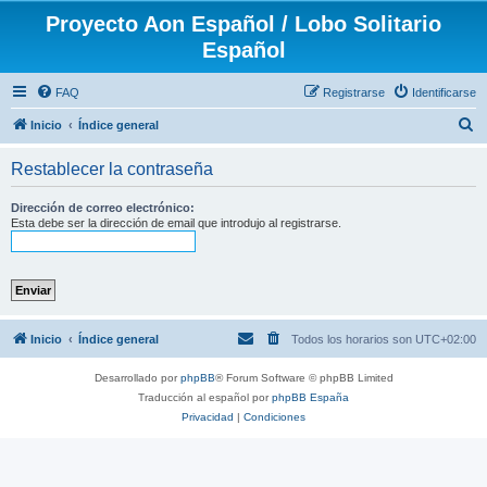
Proyecto Aon Español / Lobo Solitario
Español
FAQ
Registrarse
Identificarse
B
Inicio
Índice general
u
Restablecer la contraseña
s
c
Dirección de correo electrónico:
Esta debe ser la dirección de email que introdujo al registrarse.
a
r
Inicio
Índice general
Todos los horarios son
UTC+02:00
Desarrollado por
phpBB
® Forum Software © phpBB Limited
Traducción al español por
phpBB España
Privacidad
|
Condiciones