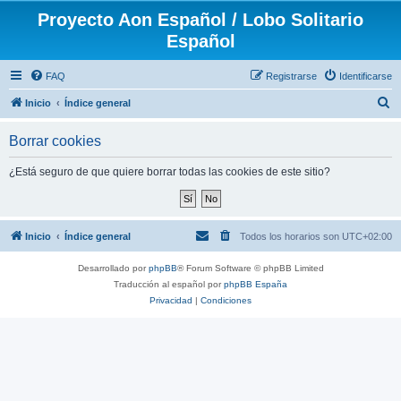
Proyecto Aon Español / Lobo Solitario
Español
FAQ
Registrarse
Identificarse
B
Inicio
Índice general
u
Borrar cookies
s
c
¿Está seguro de que quiere borrar todas las cookies de este sitio?
a
r
Inicio
Índice general
Todos los horarios son
UTC+02:00
Desarrollado por
phpBB
® Forum Software © phpBB Limited
Traducción al español por
phpBB España
Privacidad
|
Condiciones