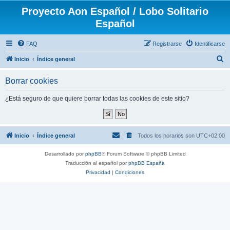
Proyecto Aon Español / Lobo Solitario
Español
FAQ
Registrarse
Identificarse
B
Inicio
Índice general
u
Borrar cookies
s
c
¿Está seguro de que quiere borrar todas las cookies de este sitio?
a
r
Inicio
Índice general
Todos los horarios son
UTC+02:00
Desarrollado por
phpBB
® Forum Software © phpBB Limited
Traducción al español por
phpBB España
Privacidad
|
Condiciones