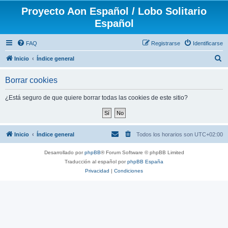
Proyecto Aon Español / Lobo Solitario
Español
FAQ
Registrarse
Identificarse
B
Inicio
Índice general
u
Borrar cookies
s
c
¿Está seguro de que quiere borrar todas las cookies de este sitio?
a
r
Inicio
Índice general
Todos los horarios son
UTC+02:00
Desarrollado por
phpBB
® Forum Software © phpBB Limited
Traducción al español por
phpBB España
Privacidad
|
Condiciones