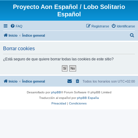
Proyecto Aon Español / Lobo Solitario
Español
FAQ
Registrarse
Identificarse
B
Inicio
Índice general
u
Borrar cookies
s
c
¿Está seguro de que quiere borrar todas las cookies de este sitio?
a
r
Inicio
Índice general
Todos los horarios son
UTC+02:00
Desarrollado por
phpBB
® Forum Software © phpBB Limited
Traducción al español por
phpBB España
Privacidad
|
Condiciones