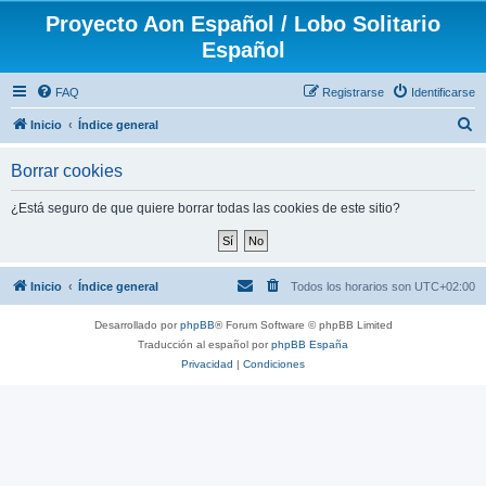
Proyecto Aon Español / Lobo Solitario
Español
FAQ
Registrarse
Identificarse
B
Inicio
Índice general
u
Borrar cookies
s
c
¿Está seguro de que quiere borrar todas las cookies de este sitio?
a
r
Inicio
Índice general
Todos los horarios son
UTC+02:00
Desarrollado por
phpBB
® Forum Software © phpBB Limited
Traducción al español por
phpBB España
Privacidad
|
Condiciones