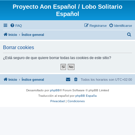
Proyecto Aon Español / Lobo Solitario
Español
FAQ
Registrarse
Identificarse
B
Inicio
Índice general
u
Borrar cookies
s
c
¿Está seguro de que quiere borrar todas las cookies de este sitio?
a
r
Inicio
Índice general
Todos los horarios son
UTC+02:00
Desarrollado por
phpBB
® Forum Software © phpBB Limited
Traducción al español por
phpBB España
Privacidad
|
Condiciones