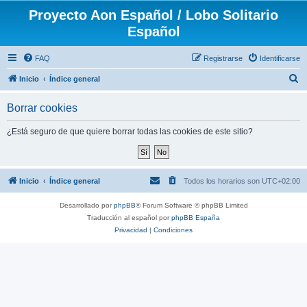
Proyecto Aon Español / Lobo Solitario
Español
FAQ
Registrarse
Identificarse
B
Inicio
Índice general
u
Borrar cookies
s
c
¿Está seguro de que quiere borrar todas las cookies de este sitio?
a
r
Inicio
Índice general
Todos los horarios son
UTC+02:00
Desarrollado por
phpBB
® Forum Software © phpBB Limited
Traducción al español por
phpBB España
Privacidad
|
Condiciones