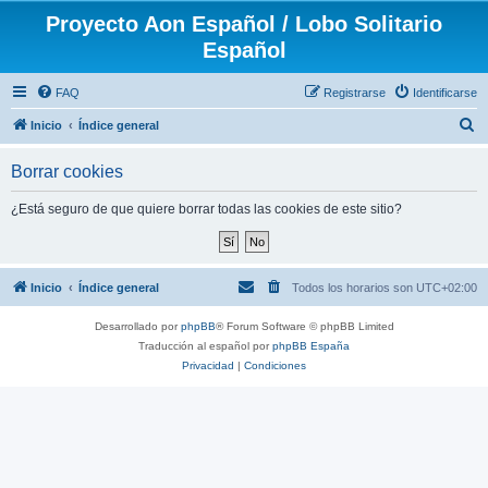
Proyecto Aon Español / Lobo Solitario
Español
FAQ
Registrarse
Identificarse
B
Inicio
Índice general
u
Borrar cookies
s
c
¿Está seguro de que quiere borrar todas las cookies de este sitio?
a
r
Inicio
Índice general
Todos los horarios son
UTC+02:00
Desarrollado por
phpBB
® Forum Software © phpBB Limited
Traducción al español por
phpBB España
Privacidad
|
Condiciones