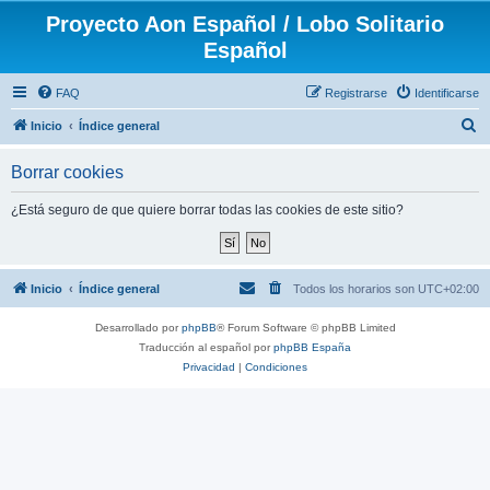
Proyecto Aon Español / Lobo Solitario
Español
FAQ
Registrarse
Identificarse
B
Inicio
Índice general
u
Borrar cookies
s
c
¿Está seguro de que quiere borrar todas las cookies de este sitio?
a
r
Inicio
Índice general
Todos los horarios son
UTC+02:00
Desarrollado por
phpBB
® Forum Software © phpBB Limited
Traducción al español por
phpBB España
Privacidad
|
Condiciones