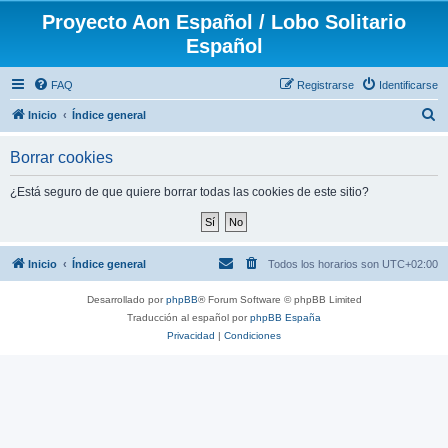
Proyecto Aon Español / Lobo Solitario
Español
FAQ
Registrarse
Identificarse
B
Inicio
Índice general
u
Borrar cookies
s
c
¿Está seguro de que quiere borrar todas las cookies de este sitio?
a
r
Inicio
Índice general
Todos los horarios son
UTC+02:00
Desarrollado por
phpBB
® Forum Software © phpBB Limited
Traducción al español por
phpBB España
Privacidad
|
Condiciones