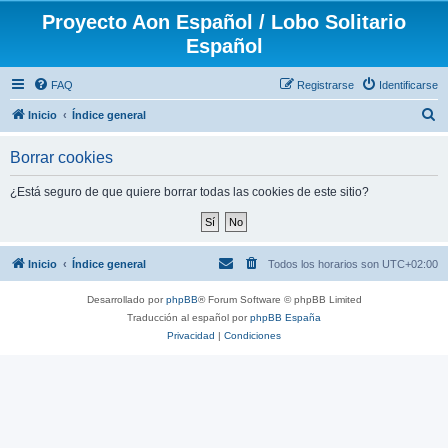
Proyecto Aon Español / Lobo Solitario
Español
FAQ
Registrarse
Identificarse
B
Inicio
Índice general
u
Borrar cookies
s
c
¿Está seguro de que quiere borrar todas las cookies de este sitio?
a
r
Inicio
Índice general
Todos los horarios son
UTC+02:00
Desarrollado por
phpBB
® Forum Software © phpBB Limited
Traducción al español por
phpBB España
Privacidad
|
Condiciones