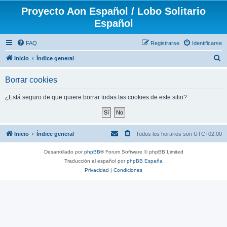
Proyecto Aon Español / Lobo Solitario
Español
FAQ
Registrarse
Identificarse
B
Inicio
Índice general
u
Borrar cookies
s
c
¿Está seguro de que quiere borrar todas las cookies de este sitio?
a
r
Inicio
Índice general
Todos los horarios son
UTC+02:00
Desarrollado por
phpBB
® Forum Software © phpBB Limited
Traducción al español por
phpBB España
Privacidad
|
Condiciones