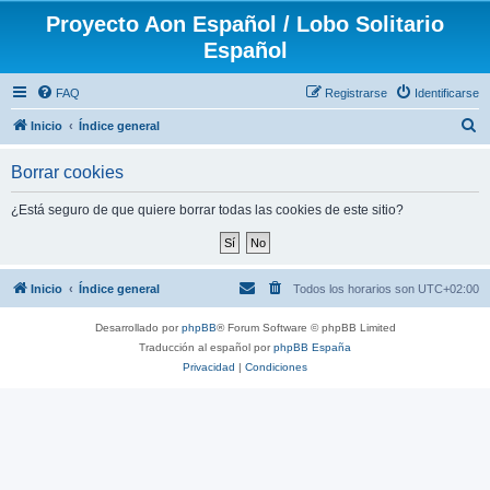
Proyecto Aon Español / Lobo Solitario
Español
FAQ
Registrarse
Identificarse
B
Inicio
Índice general
u
Borrar cookies
s
c
¿Está seguro de que quiere borrar todas las cookies de este sitio?
a
r
Inicio
Índice general
Todos los horarios son
UTC+02:00
Desarrollado por
phpBB
® Forum Software © phpBB Limited
Traducción al español por
phpBB España
Privacidad
|
Condiciones