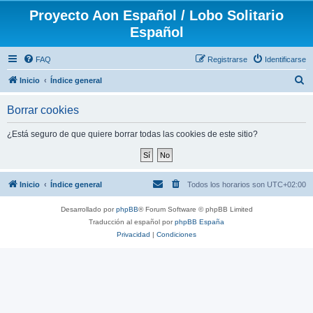
Proyecto Aon Español / Lobo Solitario
Español
FAQ
Registrarse
Identificarse
B
Inicio
Índice general
u
Borrar cookies
s
c
¿Está seguro de que quiere borrar todas las cookies de este sitio?
a
r
Inicio
Índice general
Todos los horarios son
UTC+02:00
Desarrollado por
phpBB
® Forum Software © phpBB Limited
Traducción al español por
phpBB España
Privacidad
|
Condiciones