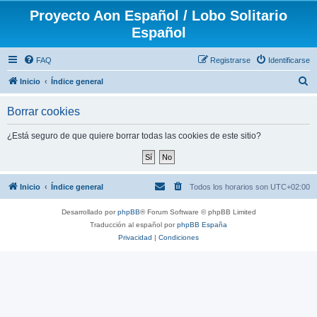
Proyecto Aon Español / Lobo Solitario
Español
FAQ
Registrarse
Identificarse
B
Inicio
Índice general
u
Borrar cookies
s
c
¿Está seguro de que quiere borrar todas las cookies de este sitio?
a
r
Inicio
Índice general
Todos los horarios son
UTC+02:00
Desarrollado por
phpBB
® Forum Software © phpBB Limited
Traducción al español por
phpBB España
Privacidad
|
Condiciones