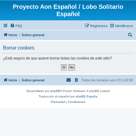
Proyecto Aon Español / Lobo Solitario
Español
FAQ
Registrarse
Identificarse
B
Inicio
Índice general
u
Borrar cookies
s
c
¿Está seguro de que quiere borrar todas las cookies de este sitio?
a
r
Inicio
Índice general
Todos los horarios son
UTC+02:00
Desarrollado por
phpBB
® Forum Software © phpBB Limited
Traducción al español por
phpBB España
Privacidad
|
Condiciones