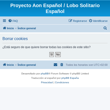
Proyecto Aon Español / Lobo Solitario
Español
FAQ
Registrarse
Identificarse
B
Inicio
Índice general
u
Borrar cookies
s
c
¿Está seguro de que quiere borrar todas las cookies de este sitio?
a
r
Inicio
Índice general
Todos los horarios son
UTC+02:00
Desarrollado por
phpBB
® Forum Software © phpBB Limited
Traducción al español por
phpBB España
Privacidad
|
Condiciones