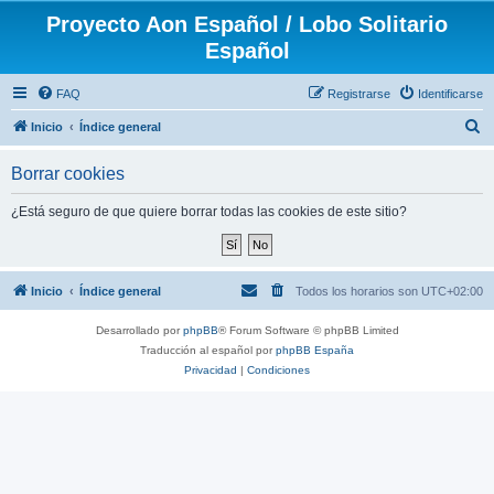
Proyecto Aon Español / Lobo Solitario
Español
FAQ
Registrarse
Identificarse
B
Inicio
Índice general
u
Borrar cookies
s
c
¿Está seguro de que quiere borrar todas las cookies de este sitio?
a
r
Inicio
Índice general
Todos los horarios son
UTC+02:00
Desarrollado por
phpBB
® Forum Software © phpBB Limited
Traducción al español por
phpBB España
Privacidad
|
Condiciones