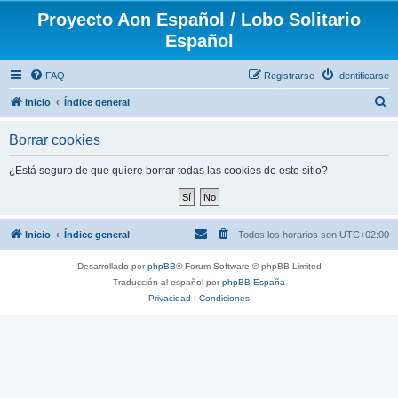
Proyecto Aon Español / Lobo Solitario
Español
FAQ
Registrarse
Identificarse
B
Inicio
Índice general
u
Borrar cookies
s
c
¿Está seguro de que quiere borrar todas las cookies de este sitio?
a
r
Inicio
Índice general
Todos los horarios son
UTC+02:00
Desarrollado por
phpBB
® Forum Software © phpBB Limited
Traducción al español por
phpBB España
Privacidad
|
Condiciones