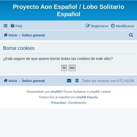
Proyecto Aon Español / Lobo Solitario
Español
FAQ
Registrarse
Identificarse
B
Inicio
Índice general
u
Borrar cookies
s
c
¿Está seguro de que quiere borrar todas las cookies de este sitio?
a
r
Inicio
Índice general
Todos los horarios son
UTC+02:00
Desarrollado por
phpBB
® Forum Software © phpBB Limited
Traducción al español por
phpBB España
Privacidad
|
Condiciones