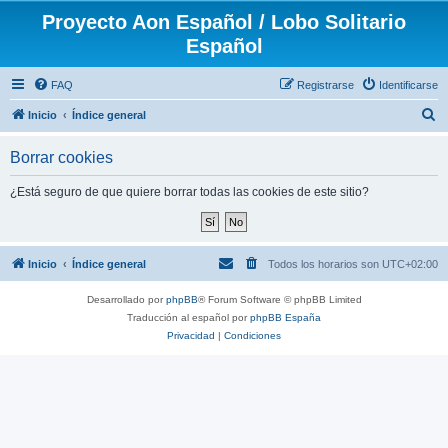
Proyecto Aon Español / Lobo Solitario
Español
FAQ
Registrarse
Identificarse
B
Inicio
Índice general
u
Borrar cookies
s
c
¿Está seguro de que quiere borrar todas las cookies de este sitio?
a
r
Inicio
Índice general
Todos los horarios son
UTC+02:00
Desarrollado por
phpBB
® Forum Software © phpBB Limited
Traducción al español por
phpBB España
Privacidad
|
Condiciones