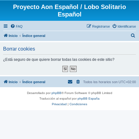
Proyecto Aon Español / Lobo Solitario
Español
FAQ
Registrarse
Identificarse
B
Inicio
Índice general
u
Borrar cookies
s
c
¿Está seguro de que quiere borrar todas las cookies de este sitio?
a
r
Inicio
Índice general
Todos los horarios son
UTC+02:00
Desarrollado por
phpBB
® Forum Software © phpBB Limited
Traducción al español por
phpBB España
Privacidad
|
Condiciones