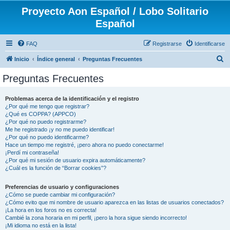
Proyecto Aon Español / Lobo Solitario
Español
FAQ
Registrarse
Identificarse
B
Inicio
Índice general
Preguntas Frecuentes
u
Preguntas Frecuentes
s
c
Problemas acerca de la identificación y el registro
¿Por qué me tengo que registrar?
a
¿Qué es COPPA? (APPCO)
r
¿Por qué no puedo registrarme?
Me he registrado ¡y no me puedo identificar!
¿Por qué no puedo identificarme?
Hace un tiempo me registré, ¡pero ahora no puedo conectarme!
¡Perdí mi contraseña!
¿Por qué mi sesión de usuario expira automáticamente?
¿Cuál es la función de “Borrar cookies”?
Preferencias de usuario y configuraciones
¿Cómo se puede cambiar mi configuración?
¿Cómo evito que mi nombre de usuario aparezca en las listas de usuarios conectados?
¡La hora en los foros no es correcta!
Cambié la zona horaria en mi perfil, ¡pero la hora sigue siendo incorrecto!
¡Mi idioma no está en la lista!