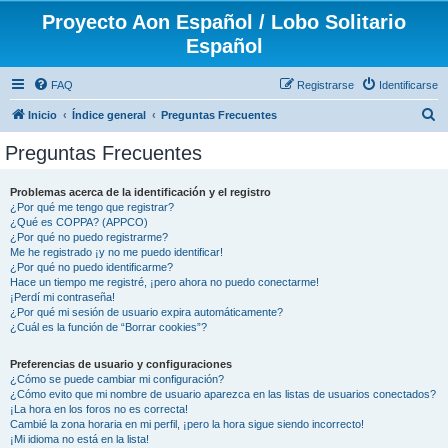
Proyecto Aon Español / Lobo Solitario
Español
FAQ
Registrarse
Identificarse
B
Inicio
Índice general
Preguntas Frecuentes
u
Preguntas Frecuentes
s
c
Problemas acerca de la identificación y el registro
¿Por qué me tengo que registrar?
a
¿Qué es COPPA? (APPCO)
r
¿Por qué no puedo registrarme?
Me he registrado ¡y no me puedo identificar!
¿Por qué no puedo identificarme?
Hace un tiempo me registré, ¡pero ahora no puedo conectarme!
¡Perdí mi contraseña!
¿Por qué mi sesión de usuario expira automáticamente?
¿Cuál es la función de “Borrar cookies”?
Preferencias de usuario y configuraciones
¿Cómo se puede cambiar mi configuración?
¿Cómo evito que mi nombre de usuario aparezca en las listas de usuarios conectados?
¡La hora en los foros no es correcta!
Cambié la zona horaria en mi perfil, ¡pero la hora sigue siendo incorrecto!
¡Mi idioma no está en la lista!