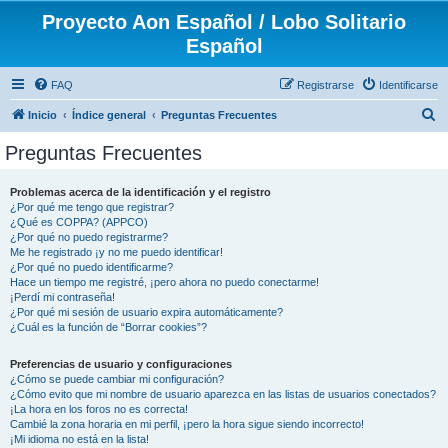
Proyecto Aon Español / Lobo Solitario
Español
FAQ
Registrarse
Identificarse
B
Inicio
Índice general
Preguntas Frecuentes
u
Preguntas Frecuentes
s
c
Problemas acerca de la identificación y el registro
¿Por qué me tengo que registrar?
a
¿Qué es COPPA? (APPCO)
r
¿Por qué no puedo registrarme?
Me he registrado ¡y no me puedo identificar!
¿Por qué no puedo identificarme?
Hace un tiempo me registré, ¡pero ahora no puedo conectarme!
¡Perdí mi contraseña!
¿Por qué mi sesión de usuario expira automáticamente?
¿Cuál es la función de “Borrar cookies”?
Preferencias de usuario y configuraciones
¿Cómo se puede cambiar mi configuración?
¿Cómo evito que mi nombre de usuario aparezca en las listas de usuarios conectados?
¡La hora en los foros no es correcta!
Cambié la zona horaria en mi perfil, ¡pero la hora sigue siendo incorrecto!
¡Mi idioma no está en la lista!