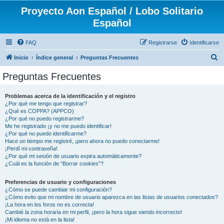
Proyecto Aon Español / Lobo Solitario
Español
FAQ
Registrarse
Identificarse
B
Inicio
Índice general
Preguntas Frecuentes
u
Preguntas Frecuentes
s
c
Problemas acerca de la identificación y el registro
¿Por qué me tengo que registrar?
a
¿Qué es COPPA? (APPCO)
r
¿Por qué no puedo registrarme?
Me he registrado ¡y no me puedo identificar!
¿Por qué no puedo identificarme?
Hace un tiempo me registré, ¡pero ahora no puedo conectarme!
¡Perdí mi contraseña!
¿Por qué mi sesión de usuario expira automáticamente?
¿Cuál es la función de “Borrar cookies”?
Preferencias de usuario y configuraciones
¿Cómo se puede cambiar mi configuración?
¿Cómo evito que mi nombre de usuario aparezca en las listas de usuarios conectados?
¡La hora en los foros no es correcta!
Cambié la zona horaria en mi perfil, ¡pero la hora sigue siendo incorrecto!
¡Mi idioma no está en la lista!