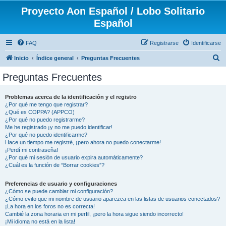
Proyecto Aon Español / Lobo Solitario
Español
FAQ
Registrarse
Identificarse
B
Inicio
Índice general
Preguntas Frecuentes
u
Preguntas Frecuentes
s
c
Problemas acerca de la identificación y el registro
¿Por qué me tengo que registrar?
a
¿Qué es COPPA? (APPCO)
r
¿Por qué no puedo registrarme?
Me he registrado ¡y no me puedo identificar!
¿Por qué no puedo identificarme?
Hace un tiempo me registré, ¡pero ahora no puedo conectarme!
¡Perdí mi contraseña!
¿Por qué mi sesión de usuario expira automáticamente?
¿Cuál es la función de “Borrar cookies”?
Preferencias de usuario y configuraciones
¿Cómo se puede cambiar mi configuración?
¿Cómo evito que mi nombre de usuario aparezca en las listas de usuarios conectados?
¡La hora en los foros no es correcta!
Cambié la zona horaria en mi perfil, ¡pero la hora sigue siendo incorrecto!
¡Mi idioma no está en la lista!