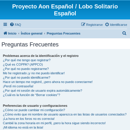
Proyecto Aon Español / Lobo Solitario
Español
FAQ
Registrarse
Identificarse
B
Inicio
Índice general
Preguntas Frecuentes
u
Preguntas Frecuentes
s
c
Problemas acerca de la identificación y el registro
¿Por qué me tengo que registrar?
a
¿Qué es COPPA? (APPCO)
r
¿Por qué no puedo registrarme?
Me he registrado ¡y no me puedo identificar!
¿Por qué no puedo identificarme?
Hace un tiempo me registré, ¡pero ahora no puedo conectarme!
¡Perdí mi contraseña!
¿Por qué mi sesión de usuario expira automáticamente?
¿Cuál es la función de “Borrar cookies”?
Preferencias de usuario y configuraciones
¿Cómo se puede cambiar mi configuración?
¿Cómo evito que mi nombre de usuario aparezca en las listas de usuarios conectados?
¡La hora en los foros no es correcta!
Cambié la zona horaria en mi perfil, ¡pero la hora sigue siendo incorrecto!
¡Mi idioma no está en la lista!