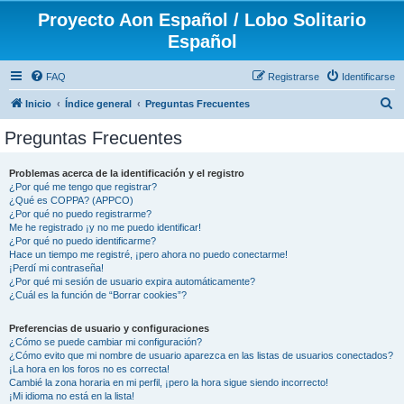
Proyecto Aon Español / Lobo Solitario
Español
FAQ
Registrarse
Identificarse
B
Inicio
Índice general
Preguntas Frecuentes
u
Preguntas Frecuentes
s
c
Problemas acerca de la identificación y el registro
¿Por qué me tengo que registrar?
a
¿Qué es COPPA? (APPCO)
r
¿Por qué no puedo registrarme?
Me he registrado ¡y no me puedo identificar!
¿Por qué no puedo identificarme?
Hace un tiempo me registré, ¡pero ahora no puedo conectarme!
¡Perdí mi contraseña!
¿Por qué mi sesión de usuario expira automáticamente?
¿Cuál es la función de “Borrar cookies”?
Preferencias de usuario y configuraciones
¿Cómo se puede cambiar mi configuración?
¿Cómo evito que mi nombre de usuario aparezca en las listas de usuarios conectados?
¡La hora en los foros no es correcta!
Cambié la zona horaria en mi perfil, ¡pero la hora sigue siendo incorrecto!
¡Mi idioma no está en la lista!