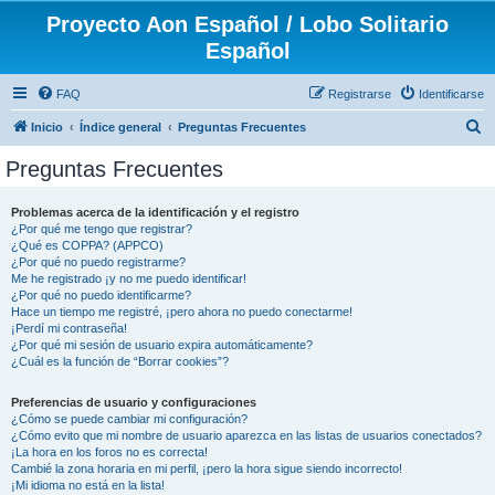
Proyecto Aon Español / Lobo Solitario
Español
FAQ
Registrarse
Identificarse
B
Inicio
Índice general
Preguntas Frecuentes
u
Preguntas Frecuentes
s
c
Problemas acerca de la identificación y el registro
¿Por qué me tengo que registrar?
a
¿Qué es COPPA? (APPCO)
r
¿Por qué no puedo registrarme?
Me he registrado ¡y no me puedo identificar!
¿Por qué no puedo identificarme?
Hace un tiempo me registré, ¡pero ahora no puedo conectarme!
¡Perdí mi contraseña!
¿Por qué mi sesión de usuario expira automáticamente?
¿Cuál es la función de “Borrar cookies”?
Preferencias de usuario y configuraciones
¿Cómo se puede cambiar mi configuración?
¿Cómo evito que mi nombre de usuario aparezca en las listas de usuarios conectados?
¡La hora en los foros no es correcta!
Cambié la zona horaria en mi perfil, ¡pero la hora sigue siendo incorrecto!
¡Mi idioma no está en la lista!