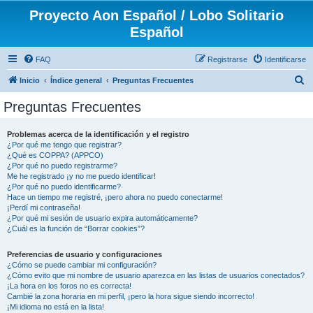
Proyecto Aon Español / Lobo Solitario
Español
FAQ
Registrarse
Identificarse
B
Inicio
Índice general
Preguntas Frecuentes
u
Preguntas Frecuentes
s
c
Problemas acerca de la identificación y el registro
¿Por qué me tengo que registrar?
a
¿Qué es COPPA? (APPCO)
r
¿Por qué no puedo registrarme?
Me he registrado ¡y no me puedo identificar!
¿Por qué no puedo identificarme?
Hace un tiempo me registré, ¡pero ahora no puedo conectarme!
¡Perdí mi contraseña!
¿Por qué mi sesión de usuario expira automáticamente?
¿Cuál es la función de “Borrar cookies”?
Preferencias de usuario y configuraciones
¿Cómo se puede cambiar mi configuración?
¿Cómo evito que mi nombre de usuario aparezca en las listas de usuarios conectados?
¡La hora en los foros no es correcta!
Cambié la zona horaria en mi perfil, ¡pero la hora sigue siendo incorrecto!
¡Mi idioma no está en la lista!