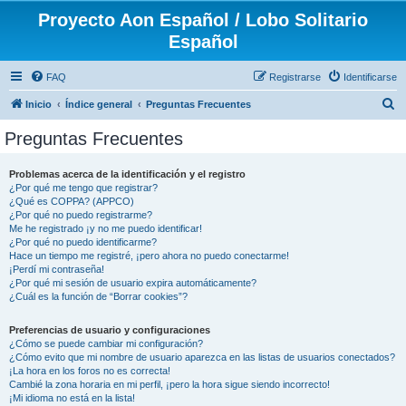
Proyecto Aon Español / Lobo Solitario
Español
FAQ
Registrarse
Identificarse
B
Inicio
Índice general
Preguntas Frecuentes
u
Preguntas Frecuentes
s
c
Problemas acerca de la identificación y el registro
¿Por qué me tengo que registrar?
a
¿Qué es COPPA? (APPCO)
r
¿Por qué no puedo registrarme?
Me he registrado ¡y no me puedo identificar!
¿Por qué no puedo identificarme?
Hace un tiempo me registré, ¡pero ahora no puedo conectarme!
¡Perdí mi contraseña!
¿Por qué mi sesión de usuario expira automáticamente?
¿Cuál es la función de “Borrar cookies”?
Preferencias de usuario y configuraciones
¿Cómo se puede cambiar mi configuración?
¿Cómo evito que mi nombre de usuario aparezca en las listas de usuarios conectados?
¡La hora en los foros no es correcta!
Cambié la zona horaria en mi perfil, ¡pero la hora sigue siendo incorrecto!
¡Mi idioma no está en la lista!