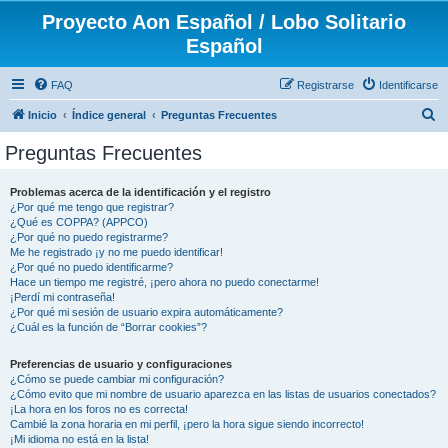
Proyecto Aon Español / Lobo Solitario
Español
FAQ
Registrarse
Identificarse
B
Inicio
Índice general
Preguntas Frecuentes
u
Preguntas Frecuentes
s
c
Problemas acerca de la identificación y el registro
¿Por qué me tengo que registrar?
a
¿Qué es COPPA? (APPCO)
r
¿Por qué no puedo registrarme?
Me he registrado ¡y no me puedo identificar!
¿Por qué no puedo identificarme?
Hace un tiempo me registré, ¡pero ahora no puedo conectarme!
¡Perdí mi contraseña!
¿Por qué mi sesión de usuario expira automáticamente?
¿Cuál es la función de “Borrar cookies”?
Preferencias de usuario y configuraciones
¿Cómo se puede cambiar mi configuración?
¿Cómo evito que mi nombre de usuario aparezca en las listas de usuarios conectados?
¡La hora en los foros no es correcta!
Cambié la zona horaria en mi perfil, ¡pero la hora sigue siendo incorrecto!
¡Mi idioma no está en la lista!