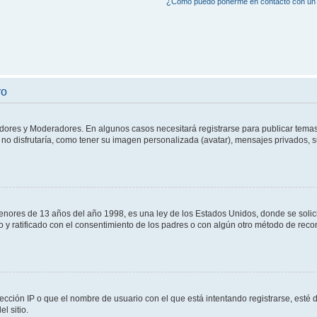
¿Cómo puedo ponerme en contacto con un 
ro
adores y Moderadores. En algunos casos necesitará registrarse para publicar temas
no disfrutaría, como tener su imagen personalizada (avatar), mensajes privados, s
res de 13 años del año 1998, es una ley de los Estados Unidos, donde se solicita 
to y ratificado con el consentimiento de los padres o con algún otro método de rec
ección IP o que el nombre de usuario con el que está intentando registrarse, esté 
l sitio.