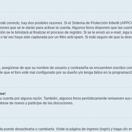
stá correcto, hay dos posibles razones. Si el Sistema de Protección Infantil (APPC
iones que se le darán para activar la cuenta. Algunos foros disponen que las cuen
ón se le brindará al finalizar el proceso de registro. Si se le envió un e-mail, siga
o tal vez haya sido capturada por un filtro anti-spam. Si está seguro de que la di
o, asegúrese de que su nombre de usuario y contraseña se encuentren escritos co
 que el foro esté mal configurado por su dueño y/o tenga fallos en la programació
rme!
su cuenta por alguna razón. También, algunos foros periódicamente remueven sus 
strese de nuevo y participe de las discuciones.
 puede desactivarla o cambiarla. Visite la página de ingreso (login) y haga clic 