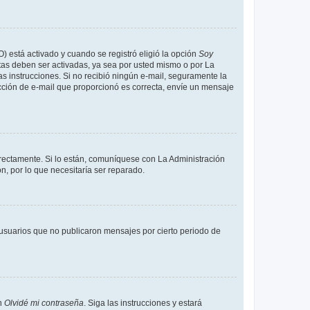
O) está activado y cuando se registró eligió la opción
Soy
tas deben ser activadas, ya sea por usted mismo o por La
 las instrucciones. Si no recibió ningún e-mail, seguramente la
rección de e-mail que proporcionó es correcta, envíe un mensaje
rrectamente. Si lo están, comuníquese con La Administración
n, por lo que necesitaría ser reparado.
usuarios que no publicaron mensajes por cierto periodo de
en
Olvidé mi contraseña
. Siga las instrucciones y estará