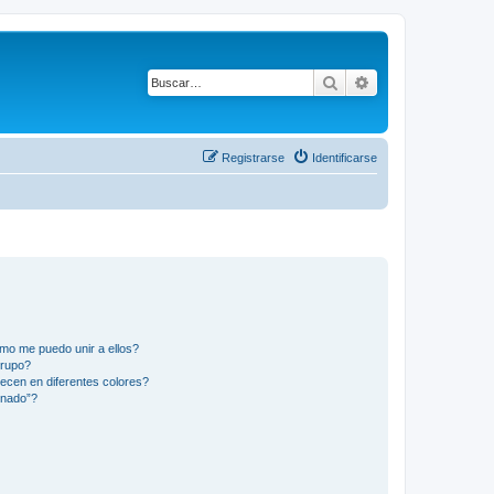
Buscar
Búsqueda avanza
Registrarse
Identificarse
mo me puedo unir a ellos?
Grupo?
ecen en diferentes colores?
inado”?