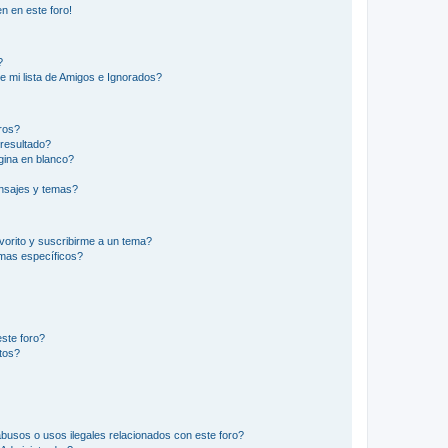
n en este foro!
?
e mi lista de Amigos e Ignorados?
ros?
resultado?
ina en blanco?
nsajes y temas?
vorito y suscribirme a un tema?
emas específicos?
ste foro?
tos?
busos o usos ilegales relacionados con este foro?