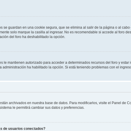
os se guardan en una cookie segura, que se elimina al salir de la página o al cab
ente solo marque la casilla al ingresar. No es recomendable si accede al foro des
tración del foro ha deshabilitado la opción.
les le mantienen autorizado para acceder a determinados recursos del foro y estar
 la administración ha habilitado la opción. Si está teniendo problemas con el ingres
 están archivados en nuestra base de datos. Para modificarlos, visite el Panel de 
 sistema le permitirá cambiar sus datos y preferencias.
as de usuarios conectados?