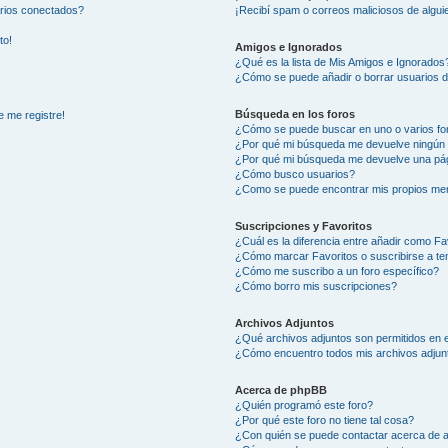
arios conectados?
¡Recibí spam o correos maliciosos de alguie
to!
Amigos e Ignorados
¿Qué es la lista de Mis Amigos e Ignorados
¿Cómo se puede añadir o borrar usuarios d
Búsqueda en los foros
e me registre!
¿Cómo se puede buscar en uno o varios fo
¿Por qué mi búsqueda me devuelve ningún 
¿Por qué mi búsqueda me devuelve una pág
¿Cómo busco usuarios?
¿Como se puede encontrar mis propios me
Suscripciones y Favoritos
¿Cuál es la diferencia entre añadir como Fa
¿Cómo marcar Favoritos o suscribirse a t
¿Cómo me suscribo a un foro específico?
¿Cómo borro mis suscripciones?
Archivos Adjuntos
¿Qué archivos adjuntos son permitidos en e
¿Cómo encuentro todos mis archivos adjun
Acerca de phpBB
¿Quién programó este foro?
¿Por qué este foro no tiene tal cosa?
¿Con quién se puede contactar acerca de a