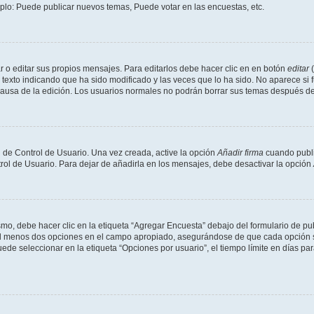
mplo: Puede publicar nuevos temas, Puede votar en las encuestas, etc.
 o editar sus propios mensajes. Para editarlos debe hacer clic en en botón
editar
(
texto indicando que ha sido modificado y las veces que lo ha sido. No aparece si 
a causa de la edición. Los usuarios normales no podrán borrar sus temas después 
 de Control de Usuario. Una vez creada, active la opción
Añadir firma
cuando publi
trol de Usuario. Para dejar de añadirla en los mensajes, debe desactivar la opción
o, debe hacer clic en la etiqueta “Agregar Encuesta” debajo del formulario de publi
 al menos dos opciones en el campo apropiado, asegurándose de que cada opción se
 seleccionar en la etiqueta “Opciones por usuario”, el tiempo límite en días para 