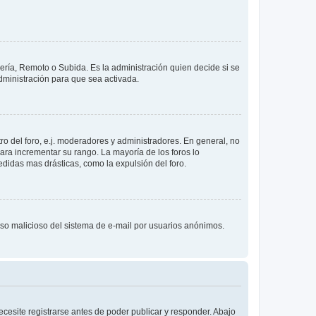
lería, Remoto o Subida. Es la administración quien decide si se
ministración para que sea activada.
o del foro, e.j. moderadores y administradores. En general, no
ara incrementar su rango. La mayoría de los foros lo
didas mas drásticas, como la expulsión del foro.
l uso malicioso del sistema de e-mail por usuarios anónimos.
cesite registrarse antes de poder publicar y responder. Abajo