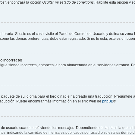
os”, encontrará la opción
Ocultar mi estado de conexións
. Habilite esta opción y 
horaria. Si este es el caso, visite el Panel de Control de Usuario y defina su zona
 como las demás preferencias, debe estar registrado. Si no lo está, este es un bu
do incorrecto!
 sigue siendo incorrecta, entonces la hora almacenada en el servidor es errónea. P
 paquete de su idioma para el foro o nadie ha creado una traducción. Pregúntele a
 traducción. Puede encontrar más información en el sitio web de
phpBB
®
suario cuando esté viendo los mensajes. Dependiendo de la plantilla que utilice
ntos, indicando la cantidad de mensajes publicados por usted o su estatus dentro