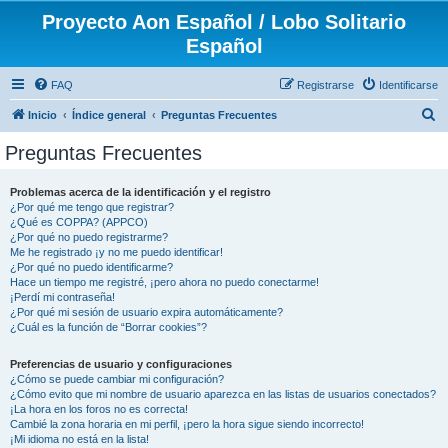
Proyecto Aon Español / Lobo Solitario
Español
FAQ
Registrarse
Identificarse
B
Inicio
Índice general
Preguntas Frecuentes
u
Preguntas Frecuentes
s
c
Problemas acerca de la identificación y el registro
¿Por qué me tengo que registrar?
a
¿Qué es COPPA? (APPCO)
r
¿Por qué no puedo registrarme?
Me he registrado ¡y no me puedo identificar!
¿Por qué no puedo identificarme?
Hace un tiempo me registré, ¡pero ahora no puedo conectarme!
¡Perdí mi contraseña!
¿Por qué mi sesión de usuario expira automáticamente?
¿Cuál es la función de “Borrar cookies”?
Preferencias de usuario y configuraciones
¿Cómo se puede cambiar mi configuración?
¿Cómo evito que mi nombre de usuario aparezca en las listas de usuarios conectados?
¡La hora en los foros no es correcta!
Cambié la zona horaria en mi perfil, ¡pero la hora sigue siendo incorrecto!
¡Mi idioma no está en la lista!