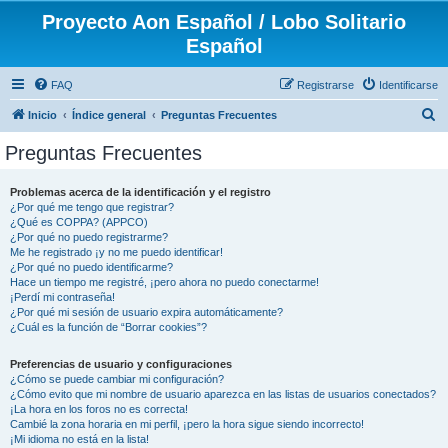
Proyecto Aon Español / Lobo Solitario
Español
FAQ
Registrarse
Identificarse
B
Inicio
Índice general
Preguntas Frecuentes
u
Preguntas Frecuentes
s
c
Problemas acerca de la identificación y el registro
¿Por qué me tengo que registrar?
a
¿Qué es COPPA? (APPCO)
r
¿Por qué no puedo registrarme?
Me he registrado ¡y no me puedo identificar!
¿Por qué no puedo identificarme?
Hace un tiempo me registré, ¡pero ahora no puedo conectarme!
¡Perdí mi contraseña!
¿Por qué mi sesión de usuario expira automáticamente?
¿Cuál es la función de “Borrar cookies”?
Preferencias de usuario y configuraciones
¿Cómo se puede cambiar mi configuración?
¿Cómo evito que mi nombre de usuario aparezca en las listas de usuarios conectados?
¡La hora en los foros no es correcta!
Cambié la zona horaria en mi perfil, ¡pero la hora sigue siendo incorrecto!
¡Mi idioma no está en la lista!