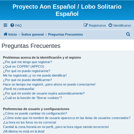
Proyecto Aon Español / Lobo Solitario
Español
FAQ
Registrarse
Identificarse
B
Inicio
Índice general
Preguntas Frecuentes
u
Preguntas Frecuentes
s
c
Problemas acerca de la identificación y el registro
¿Por qué me tengo que registrar?
a
¿Qué es COPPA? (APPCO)
r
¿Por qué no puedo registrarme?
Me he registrado ¡y no me puedo identificar!
¿Por qué no puedo identificarme?
Hace un tiempo me registré, ¡pero ahora no puedo conectarme!
¡Perdí mi contraseña!
¿Por qué mi sesión de usuario expira automáticamente?
¿Cuál es la función de “Borrar cookies”?
Preferencias de usuario y configuraciones
¿Cómo se puede cambiar mi configuración?
¿Cómo evito que mi nombre de usuario aparezca en las listas de usuarios conectados?
¡La hora en los foros no es correcta!
Cambié la zona horaria en mi perfil, ¡pero la hora sigue siendo incorrecto!
¡Mi idioma no está en la lista!