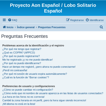
Proyecto Aon Español / Lobo Solitario
Español
FAQ
Registrarse
Identificarse
B
Inicio
Índice general
Preguntas Frecuentes
u
Preguntas Frecuentes
s
c
Problemas acerca de la identificación y el registro
¿Por qué me tengo que registrar?
a
¿Qué es COPPA? (APPCO)
r
¿Por qué no puedo registrarme?
Me he registrado ¡y no me puedo identificar!
¿Por qué no puedo identificarme?
Hace un tiempo me registré, ¡pero ahora no puedo conectarme!
¡Perdí mi contraseña!
¿Por qué mi sesión de usuario expira automáticamente?
¿Cuál es la función de “Borrar cookies”?
Preferencias de usuario y configuraciones
¿Cómo se puede cambiar mi configuración?
¿Cómo evito que mi nombre de usuario aparezca en las listas de usuarios conectados?
¡La hora en los foros no es correcta!
Cambié la zona horaria en mi perfil, ¡pero la hora sigue siendo incorrecto!
¡Mi idioma no está en la lista!