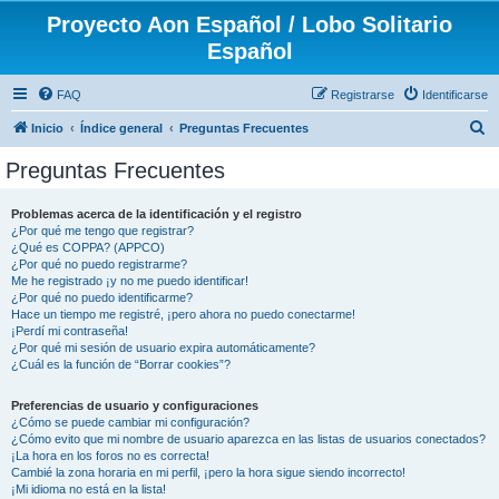
Proyecto Aon Español / Lobo Solitario
Español
FAQ
Registrarse
Identificarse
B
Inicio
Índice general
Preguntas Frecuentes
u
Preguntas Frecuentes
s
c
Problemas acerca de la identificación y el registro
¿Por qué me tengo que registrar?
a
¿Qué es COPPA? (APPCO)
r
¿Por qué no puedo registrarme?
Me he registrado ¡y no me puedo identificar!
¿Por qué no puedo identificarme?
Hace un tiempo me registré, ¡pero ahora no puedo conectarme!
¡Perdí mi contraseña!
¿Por qué mi sesión de usuario expira automáticamente?
¿Cuál es la función de “Borrar cookies”?
Preferencias de usuario y configuraciones
¿Cómo se puede cambiar mi configuración?
¿Cómo evito que mi nombre de usuario aparezca en las listas de usuarios conectados?
¡La hora en los foros no es correcta!
Cambié la zona horaria en mi perfil, ¡pero la hora sigue siendo incorrecto!
¡Mi idioma no está en la lista!