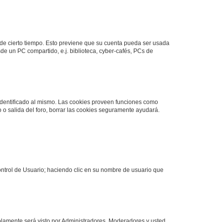
o de cierto tiempo. Esto previene que su cuenta pueda ser usada
de un PC compartido, e.j. biblioteca, cyber-cafés, PCs de
 identificado al mismo. Las cookies proveen funciones como
o o salida del foro, borrar las cookies seguramente ayudará.
Control de Usuario; haciendo clic en su nombre de usuario que
solamente será visto por Administradores, Moderadores y usted