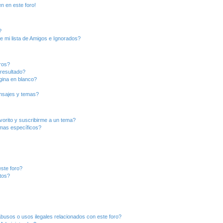
n en este foro!
?
e mi lista de Amigos e Ignorados?
ros?
resultado?
ina en blanco?
nsajes y temas?
vorito y suscribirme a un tema?
emas específicos?
ste foro?
tos?
busos o usos ilegales relacionados con este foro?