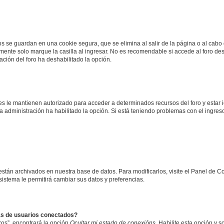
os se guardan en una cookie segura, que se elimina al salir de la página o al cab
ente solo marque la casilla al ingresar. No es recomendable si accede al foro des
tración del foro ha deshabilitado la opción.
les le mantienen autorizado para acceder a determinados recursos del foro y estar
 la administración ha habilitado la opción. Si está teniendo problemas con el ingres
 están archivados en nuestra base de datos. Para modificarlos, visite el Panel de 
 sistema le permitirá cambiar sus datos y preferencias.
as de usuarios conectados?
os”, encontrará la opción
Ocultar mi estado de conexións
. Habilite esta opción y 