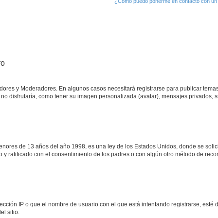
¿Cómo puedo ponerme en contacto con un 
ro
adores y Moderadores. En algunos casos necesitará registrarse para publicar temas
no disfrutaría, como tener su imagen personalizada (avatar), mensajes privados, s
res de 13 años del año 1998, es una ley de los Estados Unidos, donde se solicita 
to y ratificado con el consentimiento de los padres o con algún otro método de rec
ección IP o que el nombre de usuario con el que está intentando registrarse, esté 
l sitio.