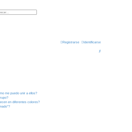
r
squeda avanzada
Registrarse
Identificarse
B
u
s
c
a
r
mo me puedo unir a ellos?
Grupo?
ecen en diferentes colores?
inado”?