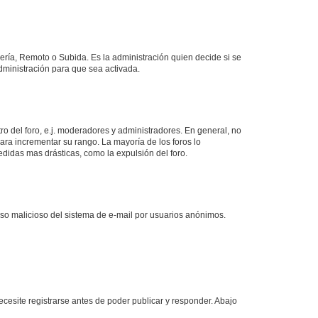
lería, Remoto o Subida. Es la administración quien decide si se
ministración para que sea activada.
o del foro, e.j. moderadores y administradores. En general, no
ara incrementar su rango. La mayoría de los foros lo
didas mas drásticas, como la expulsión del foro.
l uso malicioso del sistema de e-mail por usuarios anónimos.
cesite registrarse antes de poder publicar y responder. Abajo