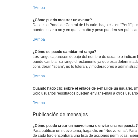
Arriba
¿Cómo puedo mostrar un avatar?
Desde su Panel de Control de Usuario, haga clic en “Perfil” pu
pueden usar o no y en que tamaño y peso pueden ser publicada
Arriba
¿Cómo se puede cambiar mi rango?
Los rangos aparecen debajo del nombre de usuario e indican la 
puede cambiar su rango directamente ya que está determinado po
consideran “spam”, no lo toleran, y moderadores o administrad
Arriba
Cuando hago clic sobre el enlace de e-mail de un usuario, ¡
Solo usuarios registrados pueden enviar e-mail a otros usuarios
Arriba
Publicación de mensajes
¿Cómo puedo crear un nuevo tema o enviar una respuesta?
Para publicar un nuevo tema, haga clic en “Nuevo tema”. Para 
de cada foro encontrará una lista de acciones permitidas. Eje