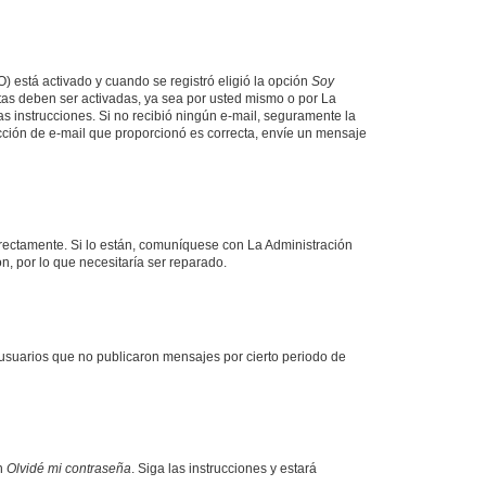
O) está activado y cuando se registró eligió la opción
Soy
tas deben ser activadas, ya sea por usted mismo o por La
 las instrucciones. Si no recibió ningún e-mail, seguramente la
rección de e-mail que proporcionó es correcta, envíe un mensaje
rrectamente. Si lo están, comuníquese con La Administración
n, por lo que necesitaría ser reparado.
usuarios que no publicaron mensajes por cierto periodo de
en
Olvidé mi contraseña
. Siga las instrucciones y estará