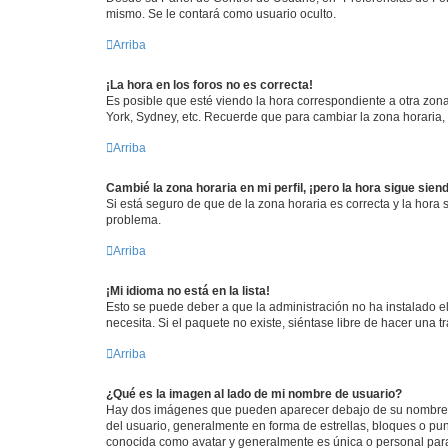
mismo. Se le contará como usuario oculto.
Arriba
¡La hora en los foros no es correcta!
Es posible que esté viendo la hora correspondiente a otra zona 
York, Sydney, etc. Recuerde que para cambiar la zona horaria,
Arriba
Cambié la zona horaria en mi perfil, ¡pero la hora sigue sien
Si está seguro de que de la zona horaria es correcta y la hora
problema.
Arriba
¡Mi idioma no está en la lista!
Esto se puede deber a que la administración no ha instalado el
necesita. Si el paquete no existe, siéntase libre de hacer una
Arriba
¿Qué es la imagen al lado de mi nombre de usuario?
Hay dos imágenes que pueden aparecer debajo de su nombre de u
del usuario, generalmente en forma de estrellas, bloques o pu
conocida como avatar y generalmente es única o personal par