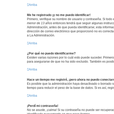
Arriba
Me he registrado ¡y no me puedo identificar!
Primero, verifique su nombre de usuario y contraseña. Si todo e
menor de 13 años
entonces tendrá que seguir algunas instrucc
Administración, antes de que pueda identificarse; esta informaci
dirección de correo electrónico que proporcionó no es correcta 
a La Administración.
Arriba
¿Por qué no puedo identificarme?
Existen varias razones por lo cuál esto puede suceder. Primer
para asegurarse de que no ha sido excluido. También es posible
Arriba
Hace un tiempo me registré, ¡pero ahora no puedo conecta
Es posible que la administración haya desactivado o borrado 
tiempo para reducir el peso de la base de datos. Si es así, regi
Arriba
¡Perdí mi contraseña!
No se asuste, ¡calma! Si su contraseña no puede ser recuperada
identificado nuevamente en muy poco tiempo.