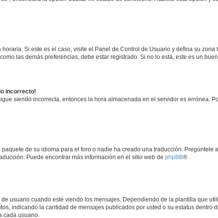
horaria. Si este es el caso, visite el Panel de Control de Usuario y defina su zona
 como las demás preferencias, debe estar registrado. Si no lo está, este es un bu
do incorrecto!
 sigue siendo incorrecta, entonces la hora almacenada en el servidor es errónea. P
 paquete de su idioma para el foro o nadie ha creado una traducción. Pregúntele a
 traducción. Puede encontrar más información en el sitio web de
phpBB
®
suario cuando esté viendo los mensajes. Dependiendo de la plantilla que utilice
ntos, indicando la cantidad de mensajes publicados por usted o su estatus dentro
a cada usuario.