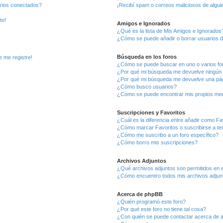
arios conectados?
¡Recibí spam o correos maliciosos de alguie
to!
Amigos e Ignorados
¿Qué es la lista de Mis Amigos e Ignorados
¿Cómo se puede añadir o borrar usuarios d
Búsqueda en los foros
e me registre!
¿Cómo se puede buscar en uno o varios fo
¿Por qué mi búsqueda me devuelve ningún 
¿Por qué mi búsqueda me devuelve una pág
¿Cómo busco usuarios?
¿Como se puede encontrar mis propios me
Suscripciones y Favoritos
¿Cuál es la diferencia entre añadir como Fa
¿Cómo marcar Favoritos o suscribirse a t
¿Cómo me suscribo a un foro específico?
¿Cómo borro mis suscripciones?
Archivos Adjuntos
¿Qué archivos adjuntos son permitidos en e
¿Cómo encuentro todos mis archivos adjun
Acerca de phpBB
¿Quién programó este foro?
¿Por qué este foro no tiene tal cosa?
¿Con quién se puede contactar acerca de a