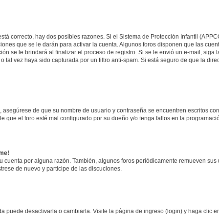
stá correcto, hay dos posibles razones. Si el Sistema de Protección Infantil (APPC
iones que se le darán para activar la cuenta. Algunos foros disponen que las cuen
ón se le brindará al finalizar el proceso de registro. Si se le envió un e-mail, siga
o tal vez haya sido capturada por un filtro anti-spam. Si está seguro de que la di
o, asegúrese de que su nombre de usuario y contraseña se encuentren escritos co
 que el foro esté mal configurado por su dueño y/o tenga fallos en la programació
rme!
su cuenta por alguna razón. También, algunos foros periódicamente remueven sus 
strese de nuevo y participe de las discuciones.
 puede desactivarla o cambiarla. Visite la página de ingreso (login) y haga clic 