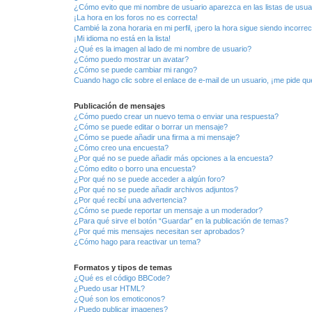
¿Cómo evito que mi nombre de usuario aparezca en las listas de usu
¡La hora en los foros no es correcta!
Cambié la zona horaria en mi perfil, ¡pero la hora sigue siendo incorrec
¡Mi idioma no está en la lista!
¿Qué es la imagen al lado de mi nombre de usuario?
¿Cómo puedo mostrar un avatar?
¿Cómo se puede cambiar mi rango?
Cuando hago clic sobre el enlace de e-mail de un usuario, ¡me pide qu
Publicación de mensajes
¿Cómo puedo crear un nuevo tema o enviar una respuesta?
¿Cómo se puede editar o borrar un mensaje?
¿Cómo se puede añadir una firma a mi mensaje?
¿Cómo creo una encuesta?
¿Por qué no se puede añadir más opciones a la encuesta?
¿Cómo edito o borro una encuesta?
¿Por qué no se puede acceder a algún foro?
¿Por qué no se puede añadir archivos adjuntos?
¿Por qué recibí una advertencia?
¿Cómo se puede reportar un mensaje a un moderador?
¿Para qué sirve el botón “Guardar” en la publicación de temas?
¿Por qué mis mensajes necesitan ser aprobados?
¿Cómo hago para reactivar un tema?
Formatos y tipos de temas
¿Qué es el código BBCode?
¿Puedo usar HTML?
¿Qué son los emoticonos?
¿Puedo publicar imagenes?