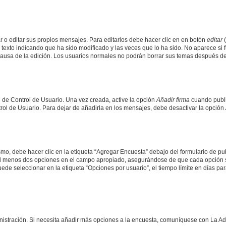
 o editar sus propios mensajes. Para editarlos debe hacer clic en en botón
editar
(
texto indicando que ha sido modificado y las veces que lo ha sido. No aparece si 
a causa de la edición. Los usuarios normales no podrán borrar sus temas después 
 de Control de Usuario. Una vez creada, active la opción
Añadir firma
cuando publi
trol de Usuario. Para dejar de añadirla en los mensajes, debe desactivar la opción
o, debe hacer clic en la etiqueta “Agregar Encuesta” debajo del formulario de publi
 al menos dos opciones en el campo apropiado, asegurándose de que cada opción se
 seleccionar en la etiqueta “Opciones por usuario”, el tiempo límite en días para 
inistración. Si necesita añadir más opciones a la encuesta, comuníquese con La Ad