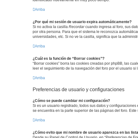
Arriba
¿Por qué mi sesión de usuario expira automáticamente?
Si no activa la casilla
Recordar
cuando ingresa al foro, sus dat
por otra persona. Para que el sistema le reconozca automáticam
universidades, etc. Si no ve la casilla, significa que la adminis
Arriba
¿Cuál es la función de “Borrar cookies”?
“Borrar cookies” borra las cookies creadas por phpBB, las cua
leer el seguimiento de la navegación del foro por el usuario si
Arriba
Preferencias de usuario y configuraciones
¿Cómo se puede cambiar mi configuración?
Si es un usuario registrado, todos sus datos y configuraciones
se encuentra en la parte superior de las páginas del foro. Este
Arriba
¿Cómo evito que mi nombre de usuario aparezca en las list
Desde su Panel de Control de Usuario, en “Preferencias de For