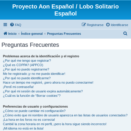
Proyecto Aon Español / Lobo Solitario
Español
FAQ
Registrarse
Identificarse
B
Inicio
Índice general
Preguntas Frecuentes
u
Preguntas Frecuentes
s
c
Problemas acerca de la identificación y el registro
¿Por qué me tengo que registrar?
a
¿Qué es COPPA? (APPCO)
r
¿Por qué no puedo registrarme?
Me he registrado ¡y no me puedo identificar!
¿Por qué no puedo identificarme?
Hace un tiempo me registré, ¡pero ahora no puedo conectarme!
¡Perdí mi contraseña!
¿Por qué mi sesión de usuario expira automáticamente?
¿Cuál es la función de “Borrar cookies”?
Preferencias de usuario y configuraciones
¿Cómo se puede cambiar mi configuración?
¿Cómo evito que mi nombre de usuario aparezca en las listas de usuarios conectados?
¡La hora en los foros no es correcta!
Cambié la zona horaria en mi perfil, ¡pero la hora sigue siendo incorrecto!
¡Mi idioma no está en la lista!