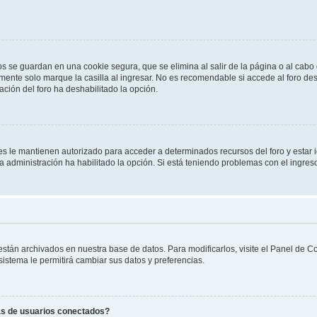
os se guardan en una cookie segura, que se elimina al salir de la página o al cab
ente solo marque la casilla al ingresar. No es recomendable si accede al foro des
tración del foro ha deshabilitado la opción.
les le mantienen autorizado para acceder a determinados recursos del foro y estar
 la administración ha habilitado la opción. Si está teniendo problemas con el ingres
 están archivados en nuestra base de datos. Para modificarlos, visite el Panel de 
 sistema le permitirá cambiar sus datos y preferencias.
as de usuarios conectados?