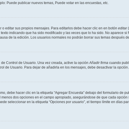
mplo: Puede publicar nuevos temas, Puede votar en las encuestas, etc.
 o editar sus propios mensajes. Para editarlos debe hacer clic en en botón
editar
(
texto indicando que ha sido modificado y las veces que lo ha sido. No aparece si 
a causa de la edición. Los usuarios normales no podrán borrar sus temas después 
 de Control de Usuario. Una vez creada, active la opción
Añadir firma
cuando publi
trol de Usuario. Para dejar de añadirla en los mensajes, debe desactivar la opción
o, debe hacer clic en la etiqueta “Agregar Encuesta” debajo del formulario de publi
 al menos dos opciones en el campo apropiado, asegurándose de que cada opción se
 seleccionar en la etiqueta “Opciones por usuario”, el tiempo límite en días para 