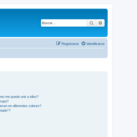
Buscar
Búsqueda avanza
Registrarse
Identificarse
mo me puedo unir a ellos?
Grupo?
ecen en diferentes colores?
inado”?