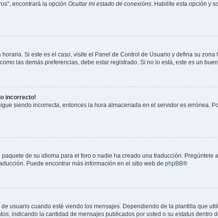
os”, encontrará la opción
Ocultar mi estado de conexións
. Habilite esta opción y 
horaria. Si este es el caso, visite el Panel de Control de Usuario y defina su zona
 como las demás preferencias, debe estar registrado. Si no lo está, este es un bu
do incorrecto!
 sigue siendo incorrecta, entonces la hora almacenada en el servidor es errónea. P
 paquete de su idioma para el foro o nadie ha creado una traducción. Pregúntele a
 traducción. Puede encontrar más información en el sitio web de
phpBB
®
suario cuando esté viendo los mensajes. Dependiendo de la plantilla que utilice
ntos, indicando la cantidad de mensajes publicados por usted o su estatus dentro