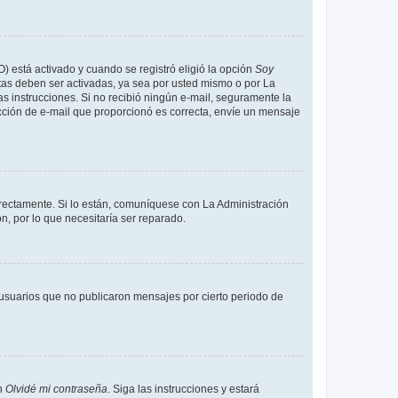
O) está activado y cuando se registró eligió la opción
Soy
tas deben ser activadas, ya sea por usted mismo o por La
 las instrucciones. Si no recibió ningún e-mail, seguramente la
rección de e-mail que proporcionó es correcta, envíe un mensaje
rrectamente. Si lo están, comuníquese con La Administración
n, por lo que necesitaría ser reparado.
usuarios que no publicaron mensajes por cierto periodo de
en
Olvidé mi contraseña
. Siga las instrucciones y estará