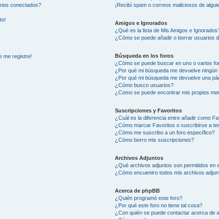
arios conectados?
¡Recibí spam o correos maliciosos de alguie
to!
Amigos e Ignorados
¿Qué es la lista de Mis Amigos e Ignorados
¿Cómo se puede añadir o borrar usuarios d
Búsqueda en los foros
e me registre!
¿Cómo se puede buscar en uno o varios fo
¿Por qué mi búsqueda me devuelve ningún 
¿Por qué mi búsqueda me devuelve una pág
¿Cómo busco usuarios?
¿Como se puede encontrar mis propios me
Suscripciones y Favoritos
¿Cuál es la diferencia entre añadir como Fa
¿Cómo marcar Favoritos o suscribirse a t
¿Cómo me suscribo a un foro específico?
¿Cómo borro mis suscripciones?
Archivos Adjuntos
¿Qué archivos adjuntos son permitidos en e
¿Cómo encuentro todos mis archivos adjun
Acerca de phpBB
¿Quién programó este foro?
¿Por qué este foro no tiene tal cosa?
¿Con quién se puede contactar acerca de a