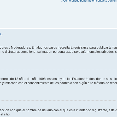
¿Cómo puedo ponerme en contacto con un 
ro
adores y Moderadores. En algunos casos necesitará registrarse para publicar temas
no disfrutaría, como tener su imagen personalizada (avatar), mensajes privados, s
res de 13 años del año 1998, es una ley de los Estados Unidos, donde se solicita 
to y ratificado con el consentimiento de los padres o con algún otro método de rec
ección IP o que el nombre de usuario con el que está intentando registrarse, esté 
l sitio.