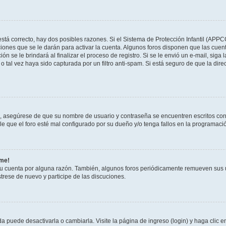
stá correcto, hay dos posibles razones. Si el Sistema de Protección Infantil (APPC
iones que se le darán para activar la cuenta. Algunos foros disponen que las cuen
ón se le brindará al finalizar el proceso de registro. Si se le envió un e-mail, siga
o tal vez haya sido capturada por un filtro anti-spam. Si está seguro de que la di
o, asegúrese de que su nombre de usuario y contraseña se encuentren escritos co
 que el foro esté mal configurado por su dueño y/o tenga fallos en la programació
rme!
su cuenta por alguna razón. También, algunos foros periódicamente remueven sus 
strese de nuevo y participe de las discuciones.
 puede desactivarla o cambiarla. Visite la página de ingreso (login) y haga clic 