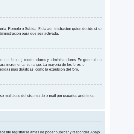
lería, Remoto o Subida. Es la administración quien decide si se
ministración para que sea activada.
o del foro, e.j. moderadores y administradores. En general, no
ara incrementar su rango. La mayoría de los foros lo
didas mas drásticas, como la expulsión del foro.
l uso malicioso del sistema de e-mail por usuarios anónimos.
cesite registrarse antes de poder publicar y responder. Abajo