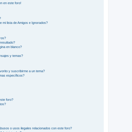
n en este foro!
?
e mi lista de Amigos e Ignorados?
ros?
resultado?
ina en blanco?
nsajes y temas?
vorito y suscribirme a un tema?
emas específicos?
ste foro?
tos?
busos o usos ilegales relacionados con este foro?