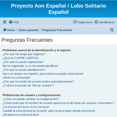
Proyecto Aon Español / Lobo Solitario
Español
FAQ
Registrarse
Identificarse
B
Inicio
Índice general
Preguntas Frecuentes
u
Preguntas Frecuentes
s
c
Problemas acerca de la identificación y el registro
¿Por qué me tengo que registrar?
a
¿Qué es COPPA? (APPCO)
r
¿Por qué no puedo registrarme?
Me he registrado ¡y no me puedo identificar!
¿Por qué no puedo identificarme?
Hace un tiempo me registré, ¡pero ahora no puedo conectarme!
¡Perdí mi contraseña!
¿Por qué mi sesión de usuario expira automáticamente?
¿Cuál es la función de “Borrar cookies”?
Preferencias de usuario y configuraciones
¿Cómo se puede cambiar mi configuración?
¿Cómo evito que mi nombre de usuario aparezca en las listas de usuarios conectados?
¡La hora en los foros no es correcta!
Cambié la zona horaria en mi perfil, ¡pero la hora sigue siendo incorrecto!
¡Mi idioma no está en la lista!