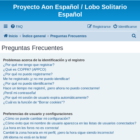
Proyecto Aon Español / Lobo Solitario
Español
FAQ
Registrarse
Identificarse
B
Inicio
Índice general
Preguntas Frecuentes
u
Preguntas Frecuentes
s
c
Problemas acerca de la identificación y el registro
¿Por qué me tengo que registrar?
a
¿Qué es COPPA? (APPCO)
r
¿Por qué no puedo registrarme?
Me he registrado ¡y no me puedo identificar!
¿Por qué no puedo identificarme?
Hace un tiempo me registré, ¡pero ahora no puedo conectarme!
¡Perdí mi contraseña!
¿Por qué mi sesión de usuario expira automáticamente?
¿Cuál es la función de “Borrar cookies”?
Preferencias de usuario y configuraciones
¿Cómo se puede cambiar mi configuración?
¿Cómo evito que mi nombre de usuario aparezca en las listas de usuarios conectados?
¡La hora en los foros no es correcta!
Cambié la zona horaria en mi perfil, ¡pero la hora sigue siendo incorrecto!
¡Mi idioma no está en la lista!